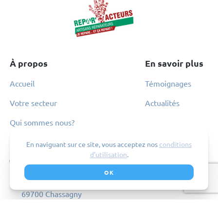
À propos
En savoir plus
Accueil
Témoignages
Votre secteur
Actualités
Qui sommes nous?
Contact
Suivez-nous
En naviguant sur ce site, vous acceptez nos
conditions
d’utilisation
.
04.82.53.71.13
Linkedin
OK
283 rue de la Folletière
Facebook
69700 Chassagny