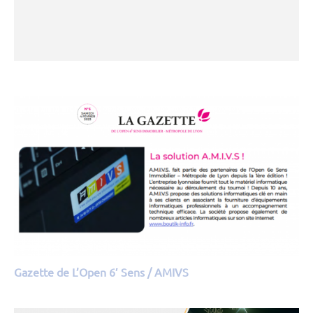
Gazette de L’Open 6′ Sens / AMIVS