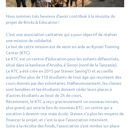
Témoignages
Nous sommes très heureux d’avoir contribué à la réussite du
Contact
projet de
Bricks & Education
!
C’est une association caritative qui a pour objectif de réaliser
une mission de solidarité.
283 rue de la Folletière, 69700 Chassagny
Le but de cette mission est de venir en aide au Kyosei Training
Center (KTC).
04.82.53.71.13
Le KTC est un centre d’éducation pour les enfants défavorisés,
situé dans la banlieue d’Arusha, à Sinoni (nord de la Tanzanie).
Actualités
Le KTC a été crée en 2015 par Steven Saning’O et accueille
aujourd’hui plus de 110 étudiants de tout âge qui reçoivent des
Linkedin
cours donnés par des volontaires. Malheureusement, les classes
sont bondées et les étudiants doivent céder leurs places à
Facebook
d’autres étudiants au bout de 2h de cours.
Récemment, le KTC a reçu gracieusement un nouveau terrain,
plus grand, qui sera le lieu du nouveau KTC, un centre qui a
vocation à devenir une vraie école. Steven n’a plus les moyens de
financer le projet, et c’est la que l’association intervient.
Suite à la récolte des fonds, l’association s’est rendue sur place