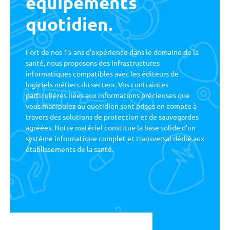
équipements
Témoignages
quotidien.
Contact
Fort de nos 15 ans d’expérience dans le domaine de la
santé, nous proposons des infrastructures
283 rue de la Folletière, 69700 Chassagny
informatiques compatibles avec les éditeurs de
logiciels métiers du secteur.
Vos contraintes
particulières liées aux informations précieuses que
04.82.53.71.13
vous manipulez au quotidien sont prises en compte à
travers des solutions de protection et de sauvegardes
Actualités
agréées. Notre matériel constitue la base solide d’un
système informatique complet et transversal dédié aux
Linkedin
établissements de la santé.
Facebook