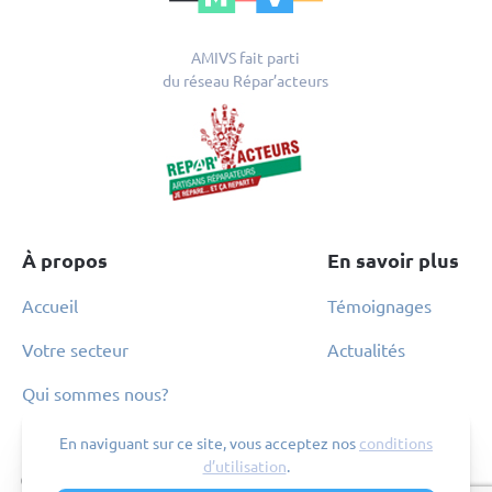
AMIVS fait parti
du réseau Répar’acteurs
À propos
En savoir plus
Accueil
Témoignages
Votre secteur
Actualités
Qui sommes nous?
Contact
Suivez-nous
En naviguant sur ce site, vous acceptez nos
conditions
d’utilisation
.
04.82.53.71.13
Linkedin