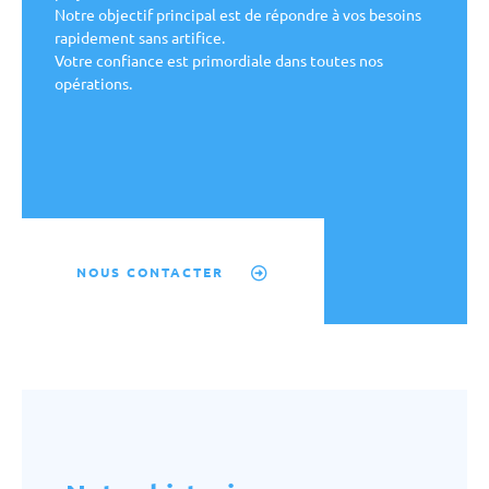
Témoignages
Notre objectif principal est de répondre à vos besoins
rapidement sans artifice.
Votre confiance est primordiale dans toutes nos
Contact
opérations.
283 rue de la Folletière, 69700 Chassagny
04.82.53.71.13
Actualités
NOUS CONTACTER
Linkedin
Facebook