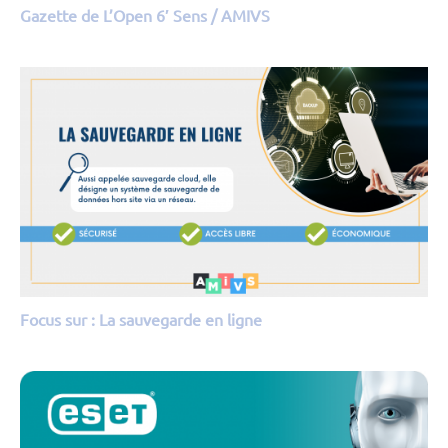
Gazette de L’Open 6′ Sens / AMIVS
Focus sur : La sauvegarde en ligne