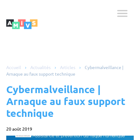
Votre secteur
L’éducation
La santé
Entreprises
Mairies
Accueil
Actualités
Articles
Cybermalveillance |
Arnaque au faux support technique
Notre activité
Cybermalveillance |
Audit & conseil
Matériels
Arnaque au faux support
Services
technique
SAV
20 août 2019
Qui sommes nous?