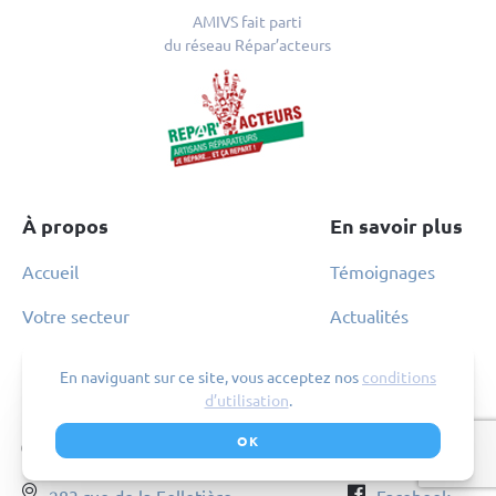
AMIVS fait parti
du réseau Répar’acteurs
À propos
En savoir plus
Accueil
Témoignages
Votre secteur
Actualités
Qui sommes nous?
En naviguant sur ce site, vous acceptez nos
conditions
d’utilisation
.
Contact
Suivez-nous
OK
04.82.53.71.13
Linkedin