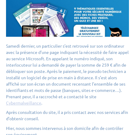
Témoignages
Contact
283 rue de la Folletière, 69700 Chassagny
Samedi dernier, un particulier s’est retrouvé sur son ordinateur
avec la présence d’une page indiquant la nécessité de faire appel
04.82.53.71.13
au service Microsoft. En appelant le numéro indiqué, son
interlocuteur lui a demandé de payer la somme de 259 € afin de
Actualités
débloquer son poste. Après le paiement, le pseudo technicien a
installé un logiciel de prise en main à distance. Il s’est alors
Linkedin
affiché sur son écran un document recensant l’ensemble de ses
identifiants et mots de passe (banques, sites e-commerce…).
Facebook
Prenant peur, il a raccroché et a contacté le site
Cybermalveillance
.
Après consultation du site, il a pris contact avec nos services afin
d’obtenir conseil.
Hier, nous sommes intervenus à son domicile afin de contrôler
son équipement.